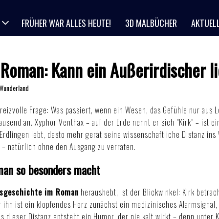
FRÜHER WAR ALLES HEUTE!
3D MALBÜCHER
AKTUEL
 Roman: Kann ein Außerirdischer l
 Wunderland
 reizvolle Frage: Was passiert, wenn ein Wesen, das Gefühle nur aus 
usend an. Xyphor Venthax – auf der Erde nennt er sich "Kirk" – ist ei
 Erdlingen lebt, desto mehr gerät seine wissenschaftliche Distanz ins
– natürlich ohne den Ausgang zu verraten.
man so besonders macht
esgeschichte im Roman
heraushebt, ist der Blickwinkel: Kirk betra
ür ihn ist ein klopfendes Herz zunächst ein medizinisches Alarmsignal
us dieser Distanz entsteht ein Humor, der nie kalt wirkt – denn unte