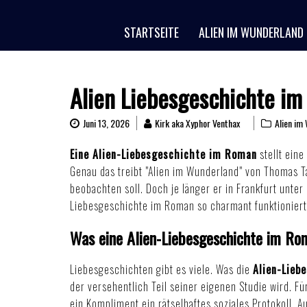
Skip
to
STARTSEITE
ALIEN IM WUNDERLAND
content
Alien Liebesgeschichte im
Juni 13, 2026
Kirk aka Xyphor Venthax
Alien im
Eine Alien-Liebesgeschichte im Roman
stellt eine
Genau das treibt "Alien im Wunderland" von Thomas Ta
beobachten soll. Doch je länger er in Frankfurt unter
Liebesgeschichte im Roman so charmant funktioniert 
Was eine Alien-Liebesgeschichte im Ro
Liebesgeschichten gibt es viele. Was die
Alien-Lieb
der versehentlich Teil seiner eigenen Studie wird. F
ein Kompliment ein rätselhaftes soziales Protokoll. A