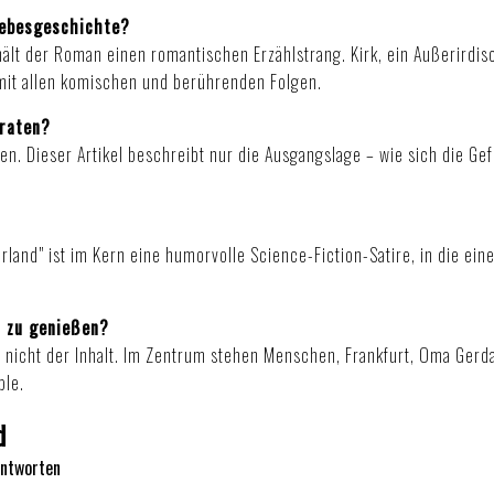
Liebesgeschichte?
hält der Roman einen romantischen Erzählstrang. Kirk, ein Außerirdis
 mit allen komischen und berührenden Folgen.
rraten?
n. Dieser Artikel beschreibt nur die Ausgangslage – wie sich die Gef
erland" ist im Kern eine humorvolle Science-Fiction-Satire, in die e
 zu genießen?
 nicht der Inhalt. Im Zentrum stehen Menschen, Frankfurt, Oma Gerd
ble.
d
Antworten