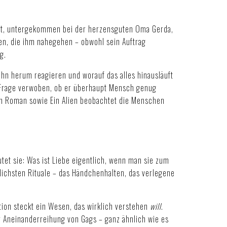
furt, untergekommen bei der herzensguten Oma Gerda,
hen, die ihm nahegehen – obwohl sein Auftrag
g.
hn herum reagieren und worauf das alles hinausläuft
er Frage verwoben, ob er überhaupt Mensch genug
en Roman
sowie
Ein Alien beobachtet die Menschen
et sie: Was ist Liebe eigentlich, wenn man sie zum
dlichsten Rituale – das Händchenhalten, das verlegene
ation steckt ein Wesen, das wirklich verstehen
will
.
r Aneinanderreihung von Gags – ganz ähnlich wie es