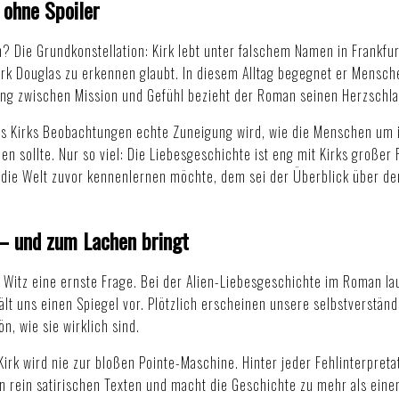
 ohne Spoiler
n? Die Grundkonstellation: Kirk lebt unter falschem Namen in Frank
Kirk Douglas zu erkennen glaubt. In diesem Alltag begegnet er Mensc
nnung zwischen Mission und Gefühl bezieht der Roman seinen Herzschla
aus Kirks Beobachtungen echte Zuneigung wird, wie die Menschen um i
en sollte. Nur so viel: Die Liebesgeschichte ist eng mit Kirks groß
 die Welt zuvor kennenlernen möchte, dem sei der
Überblick über d
– und zum Lachen bringt
tz eine ernste Frage. Bei der Alien-Liebesgeschichte im Roman laut
lt uns einen Spiegel vor. Plötzlich erscheinen unsere selbstverstän
n, wie sie wirklich sind.
Kirk wird nie zur bloßen Pointe-Maschine. Hinter jeder Fehlinterpret
 rein satirischen Texten und macht die Geschichte zu mehr als eine