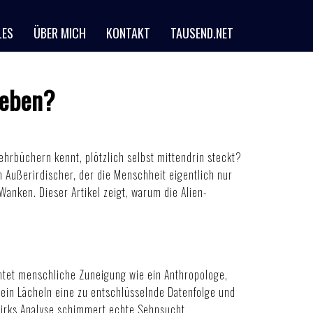
LES
ÜBER MICH
KONTAKT
TAUSEND.NET
ieben?
Lehrbüchern kennt, plötzlich selbst mittendrin steckt?
n Außerirdischer, der die Menschheit eigentlich nur
 Wanken. Dieser Artikel zeigt, warum die Alien-
chtet menschliche Zuneigung wie ein Anthropologe,
, ein Lächeln eine zu entschlüsselnde Datenfolge und
r Kirks Analyse schimmert echte Sehnsucht.