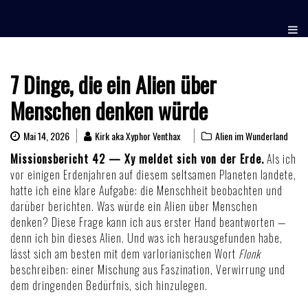
Skip
to
content
7 Dinge, die ein Alien über
Menschen denken würde
Mai 14, 2026
Kirk aka Xyphor Venthax
Alien im Wunderland
Missionsbericht 42 — Xy meldet sich von der Erde.
Als ich
vor einigen Erdenjahren auf diesem seltsamen Planeten landete,
hatte ich eine klare Aufgabe: die Menschheit beobachten und
darüber berichten. Was würde ein Alien über Menschen
denken? Diese Frage kann ich aus erster Hand beantworten —
denn ich bin dieses Alien. Und was ich herausgefunden habe,
lässt sich am besten mit dem varlorianischen Wort
Flonk
beschreiben: einer Mischung aus Faszination, Verwirrung und
dem dringenden Bedürfnis, sich hinzulegen.