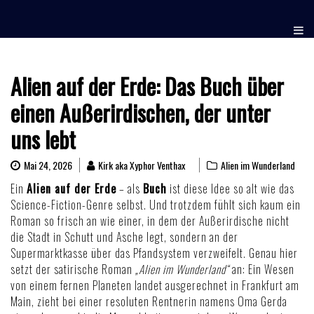
Skip
to
content
Alien auf der Erde: Das Buch über
einen Außerirdischen, der unter
uns lebt
Mai 24, 2026
Kirk aka Xyphor Venthax
Alien im Wunderland
Ein
Alien auf der Erde
– als
Buch
ist diese Idee so alt wie das
Science-Fiction-Genre selbst. Und trotzdem fühlt sich kaum ein
Roman so frisch an wie einer, in dem der Außerirdische nicht
die Stadt in Schutt und Asche legt, sondern an der
Supermarktkasse über das Pfandsystem verzweifelt. Genau hier
setzt der satirische Roman
„Alien im Wunderland“
an: Ein Wesen
von einem fernen Planeten landet ausgerechnet in Frankfurt am
Main, zieht bei einer resoluten Rentnerin namens Oma Gerda