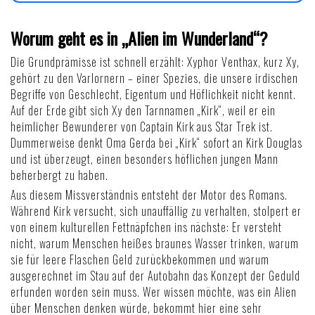
Worum geht es in „Alien im Wunderland“?
Die Grundprämisse ist schnell erzählt: Xyphor Venthax, kurz Xy,
gehört zu den Varlornern – einer Spezies, die unsere irdischen
Begriffe von Geschlecht, Eigentum und Höflichkeit nicht kennt.
Auf der Erde gibt sich Xy den Tarnnamen „Kirk“, weil er ein
heimlicher Bewunderer von Captain Kirk aus Star Trek ist.
Dummerweise denkt Oma Gerda bei „Kirk“ sofort an Kirk Douglas
und ist überzeugt, einen besonders höflichen jungen Mann
beherbergt zu haben.
Aus diesem Missverständnis entsteht der Motor des Romans.
Während Kirk versucht, sich unauffällig zu verhalten, stolpert er
von einem kulturellen Fettnäpfchen ins nächste: Er versteht
nicht, warum Menschen heißes braunes Wasser trinken, warum
sie für leere Flaschen Geld zurückbekommen und warum
ausgerechnet im Stau auf der Autobahn das Konzept der Geduld
erfunden worden sein muss. Wer wissen möchte,
was ein Alien
über Menschen denken würde
, bekommt hier eine sehr