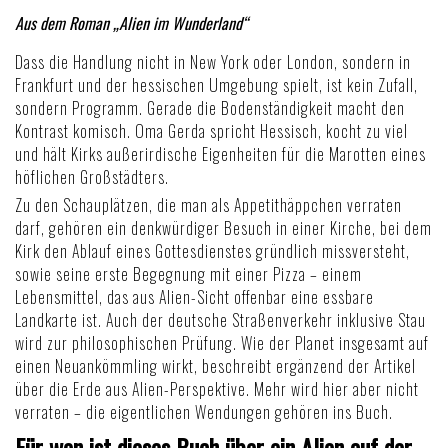
Aus dem Roman „Alien im Wunderland“
Dass die Handlung nicht in New York oder London, sondern in
Frankfurt und der hessischen Umgebung spielt, ist kein Zufall,
sondern Programm. Gerade die Bodenständigkeit macht den
Kontrast komisch. Oma Gerda spricht Hessisch, kocht zu viel
und hält Kirks außerirdische Eigenheiten für die Marotten eines
höflichen Großstädters.
Zu den Schauplätzen, die man als Appetithäppchen verraten
darf, gehören ein denkwürdiger Besuch in einer Kirche, bei dem
Kirk den Ablauf eines Gottesdienstes gründlich missversteht,
sowie seine erste Begegnung mit einer Pizza – einem
Lebensmittel, das aus Alien-Sicht offenbar eine essbare
Landkarte ist. Auch der deutsche Straßenverkehr inklusive Stau
wird zur philosophischen Prüfung. Wie der Planet insgesamt auf
einen Neuankömmling wirkt, beschreibt ergänzend der Artikel
über die
Erde aus Alien-Perspektive
. Mehr wird hier aber nicht
verraten – die eigentlichen Wendungen gehören ins Buch.
Für wen ist dieses Buch über ein Alien auf der