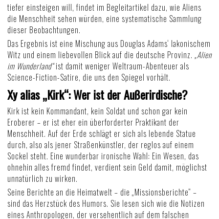
tiefer einsteigen will, findet im Begleitartikel dazu,
wie Aliens
die Menschheit sehen würden
, eine systematische Sammlung
dieser Beobachtungen.
Das Ergebnis ist eine Mischung aus Douglas Adams‘ lakonischem
Witz und einem liebevollen Blick auf die deutsche Provinz.
„Alien
im Wunderland“
ist damit weniger Weltraum-Abenteuer als
Science-Fiction-Satire, die uns den Spiegel vorhält
.
Xy alias „Kirk“: Wer ist der Außerirdische?
Kirk ist kein Kommandant, kein Soldat und schon gar kein
Eroberer – er ist eher ein überforderter Praktikant der
Menschheit. Auf der Erde schlägt er sich als lebende Statue
durch, also als jener Straßenkünstler, der reglos auf einem
Sockel steht. Eine wunderbar ironische Wahl: Ein Wesen, das
ohnehin alles fremd findet, verdient sein Geld damit, möglichst
unnatürlich zu wirken.
Seine Berichte an die Heimatwelt – die „Missionsberichte“ –
sind das Herzstück des Humors. Sie lesen sich wie die Notizen
eines Anthropologen, der versehentlich auf dem falschen