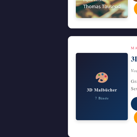
MA
3
Vo
Gr
Se
3D Malbücher
7 Bände