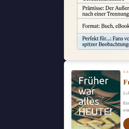
SA
F
Le
Ei
ei