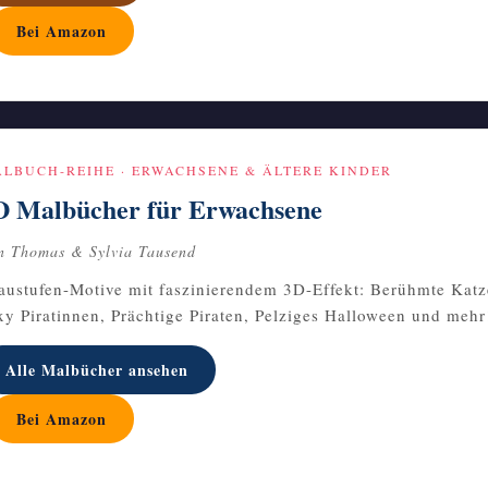
Bei Amazon
LBUCH-REIHE · ERWACHSENE & ÄLTERE KINDER
D Malbücher für Erwachsene
n Thomas & Sylvia Tausend
austufen-Motive mit faszinierendem 3D-Effekt: Berühmte Kat
xy Piratinnen, Prächtige Piraten, Pelziges Halloween und mehr
Alle Malbücher ansehen
Bei Amazon