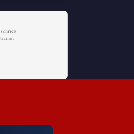
 schrieb
trainer