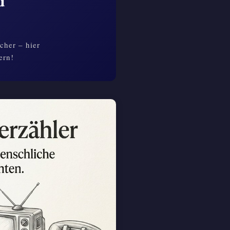
d
cher – hier
ern!