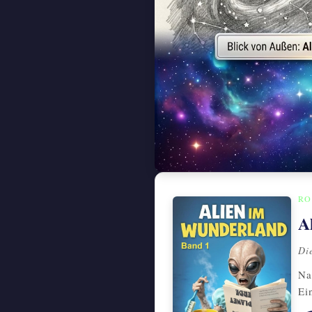
RO
A
Di
Na
Ei