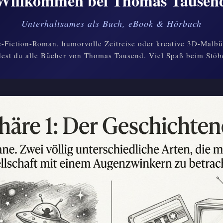
Willkommen bei Thomas Tausen
Unterhaltsames als Buch, eBook & Hörbuch
-Fiction-Roman, humorvolle Zeitreise oder kreative 3D-Malbü
dest du alle Bücher von Thomas Tausend. Viel Spaß beim Stöb