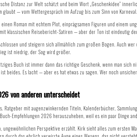
sche Distanz zur Welt schätzt und beim Wort „Geschenkidee“ innerlic
nen glaubt — vom Wettergespräch im Aufzug bis zum Sinn von Karneval
 einen Roman mit echtem Plot, einprägsamen Figuren und einem ungew
t klassischen Reisebericht-Satiren — aber der Ton ist eindeutig de
eschlossen und steigern sich allmählich zum großen Bogen. Auch wer 
eg ist niedrig, der Sog wird größer.
itziges Buch ist immer dann das richtige Geschenk, wenn man sich n
ist beides. Es lacht — aber es hat etwas zu sagen. Wer noch unsicher
26 von anderen unterscheidet
es. Ratgeber mit augenzwinkernden Titeln, Kalenderbücher, Sammlung
n Buch-Empfehlungen 2026 herauszuheben, weil es ein paar Dinge an
n, ungewöhnlichen Perspektive erzählt. Kirk sieht alles zum ersten M
rn durch das ehrlich verwirrte Auge eines Wesens, das nicht versteh