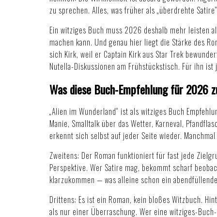
zu sprechen. Alles, was früher als „überdrehte Satire“
Ein witziges Buch muss 2026 deshalb mehr leisten als
machen kann. Und genau hier liegt die Stärke des Rom
sich Kirk, weil er Captain Kirk aus Star Trek bewunder
Nutella-Diskussionen am Frühstückstisch. Für ihn ist
Was diese Buch-Empfehlung für 2026 z
„Alien im Wunderland“ ist als witziges Buch Empfehl
Manie, Smalltalk über das Wetter, Karneval, Pfandfla
erkennt sich selbst auf jeder Seite wieder. Manchma
Zweitens: Der Roman funktioniert für fast jede Ziel
Perspektive. Wer Satire mag, bekommt scharf beobach
klarzukommen — was alleine schon ein abendfüllende
Drittens: Es ist ein Roman, kein bloßes Witzbuch. H
als nur einer Überraschung. Wer eine witziges-Buch