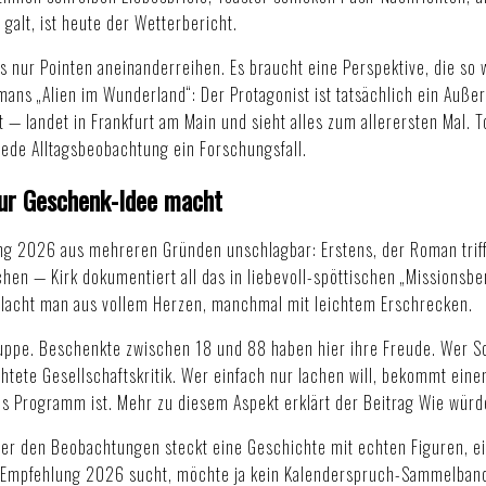
 galt, ist heute der Wetterbericht.
 nur Pointen aneinanderreihen. Es braucht eine Perspektive, die so 
ans „Alien im Wunderland“: Der Protagonist ist tatsächlich ein Auße
t — landet in Frankfurt am Main und sieht alles zum allerersten Mal. T
 jede Alltagsbeobachtung ein Forschungsfall.
ur Geschenk-Idee macht
ung 2026 aus mehreren Gründen unschlagbar: Erstens, der Roman triff
schen — Kirk dokumentiert all das in liebevoll-spöttischen „Missionsb
l lacht man aus vollem Herzen, manchmal mit leichtem Erschrecken.
gruppe. Beschenkte zwischen 18 und 88 haben hier ihre Freude. Wer 
tete Gesellschaftskritik. Wer einfach nur lachen will, bekommt eine
s Programm ist. Mehr zu diesem Aspekt erklärt der Beitrag
Wie würd
inter den Beobachtungen steckt eine Geschichte mit echten Figuren, 
-Empfehlung 2026 sucht, möchte ja kein Kalenderspruch-Sammelband