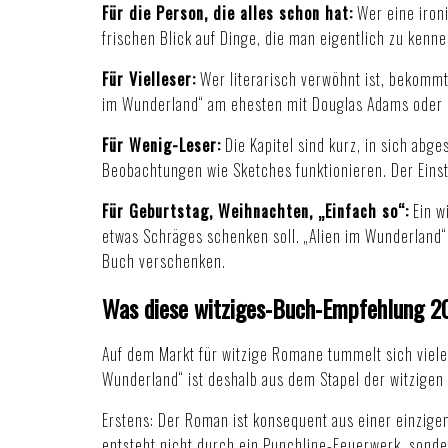
Für die Person, die alles schon hat:
Wer eine ironi
frischen Blick auf Dinge, die man eigentlich zu ken
Für Vielleser:
Wer literarisch verwöhnt ist, bekommt
im Wunderland“ am ehesten mit Douglas Adams oder mi
Für Wenig-Leser:
Die Kapitel sind kurz, in sich abg
Beobachtungen wie Sketches funktionieren. Der Einsti
Für Geburtstag, Weihnachten, „Einfach so“:
Ein w
etwas Schräges schenken soll. „Alien im Wunderland“ 
Buch verschenken
.
Was diese witziges-Buch-Empfehlung 20
Auf dem Markt für witzige Romane tummelt sich viel
Wunderland“ ist deshalb aus dem Stapel der witzige
Erstens: Der Roman ist konsequent aus einer einzige
entsteht nicht durch ein Punchline-Feuerwerk, sonde