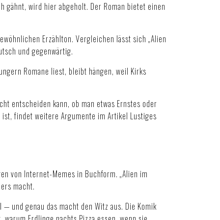
h gähnt, wird hier abgeholt. Der Roman bietet einen
.
öhnlichen Erzählton. Vergleichen lässt sich „Alien
utsch und gegenwärtig.
ungern Romane liest, bleibt hängen, weil Kirks
icht entscheiden kann, ob man etwas Ernstes oder
 ist, findet weitere Argumente im Artikel
Lustiges
en von Internet-Memes in Buchform. „Alien im
ders macht.
al — und genau das macht den Witz aus. Die Komik
t, warum Erdlinge nachts Pizza essen, wenn sie