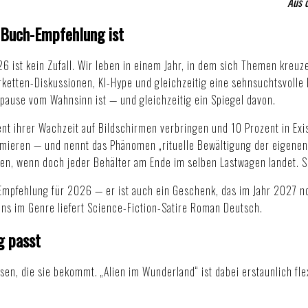
Aus 
 Buch-Empfehlung ist
 ist kein Zufall. Wir leben in einem Jahr, in dem sich Themen kreuzen
erketten-Diskussionen, KI-Hype und gleichzeitig eine sehnsuchtsvol
pause vom Wahnsinn ist — und gleichzeitig ein Spiegel davon.
 ihrer Wachzeit auf Bildschirmen verbringen und 10 Prozent in Existen
mieren — und nennt das Phänomen „rituelle Bewältigung der eigenen 
ren, wenn doch jeder Behälter am Ende im selben Lastwagen landet. 
Empfehlung für 2026 — er ist auch ein Geschenk, das im Jahr 2027 no
ns im Genre liefert
Science-Fiction-Satire Roman Deutsch
.
g passt
, die sie bekommt. „Alien im Wunderland“ ist dabei erstaunlich flexi