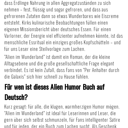
dass Erdlinge Nahrung in allen Aggregatzuständen zu sich
nehmen – fest, flüssig und sogar gefroren, und dass aus
gefrorenen Zutaten dann so etwas Wunderbares wie Eiscreme
entsteht. Kirks kulinarische Beobachtungen füllen einen
eigenen
Missionsbericht über deutsches Essen
. Für einen
Varlorner, der Energie viel effizienter aufnehmen könnte, ist das
menschliche Essritual ein einziges großes Kopfschütteln – und
für uns Leser eine Steilvorlage zum Lachen.
"Alien im Wunderland" ist damit ein Roman, der die kleine
Alltagsebene und die große gesellschaftliche Frage elegant
verbindet. Es ist kein Zufall, dass Fans von
"Per Anhalter durch
die Galaxis"
sich hier schnell zu Hause fühlen.
Für wen ist dieses Alien Humor Buch auf
Deutsch?
Kurz gesagt: für alle, die klugen, warmherzigen Humor mögen.
"Alien im Wunderland" ist ideal für Leserinnen und Leser, die
gern über sich selbst schmunzeln, für Fans intelligenter Satire
und für jeden, der ein
Buch zum Lachen sucht
. Als Geschenk