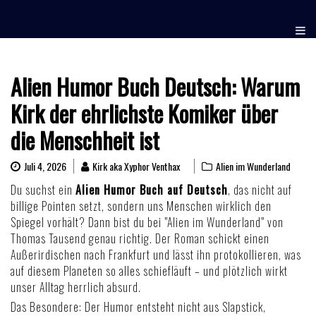
Skip
to
content
Alien Humor Buch Deutsch: Warum
Kirk der ehrlichste Komiker über
die Menschheit ist
Juli 4, 2026
Kirk aka Xyphor Venthax
Alien im Wunderland
Du suchst ein
Alien Humor Buch auf Deutsch
, das nicht auf
billige Pointen setzt, sondern uns Menschen wirklich den
Spiegel vorhält? Dann bist du bei "Alien im Wunderland" von
Thomas Tausend genau richtig. Der Roman schickt einen
Außerirdischen nach Frankfurt und lässt ihn protokollieren, was
auf diesem Planeten so alles schiefläuft – und plötzlich wirkt
unser Alltag herrlich absurd.
Das Besondere: Der Humor entsteht nicht aus Slapstick,